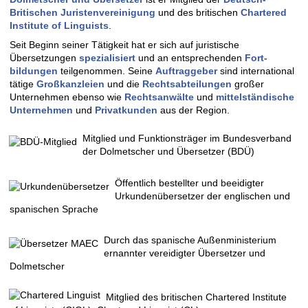
Britischen Juristen­ver­einigung
und des britischen
Chartered
Institute of Linguists
.
Seit Beginn seiner Tätigkeit hat er sich auf juristische
Übersetzungen
spezialisiert
und an entsprechenden
Fort­
bildungen
teil­genommen. Seine
Auftraggeber
sind inter­national
tätige
Großkanzleien
und die
Rechts­abteilungen
großer
Unternehmen ebenso wie
Rechtsanwälte
und
mittelständische
Unternehmen
und
Privatkunden
aus der Region.
Mitglied und Funktions­träger im Bundes­verband
der Dolmetscher und Übersetzer (BDÜ)
Öffentlich bestellter und beeidigter
Urkunden­übersetzer der englischen und
spanischen Sprache
Durch das spanische Außen­ministerium
ernannter vereidigter Übersetzer und
Dolmetscher
Mitglied des britischen Chartered Institute