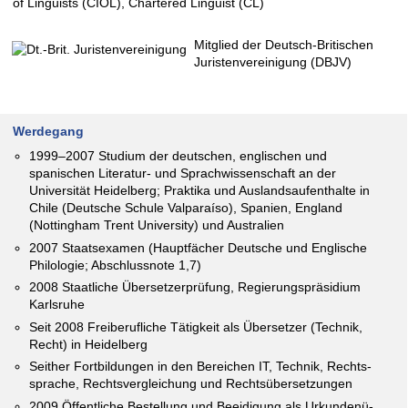
of Linguists (CIOL), Chartered Linguist (CL)
Mitglied der Deutsch-Britischen
Juristen­ver­einigung (DBJV)
Werdegang
1999–2007 Studium der deutschen, englischen und
spanischen Literatur- und Sprach­wissen­schaft an der
Universität Heidelberg; Praktika und Auslands­aufent­halte in
Chile (Deutsche Schule Valparaíso), Spanien, England
(Notting­ham Trent University) und Australien
2007 Staatsexamen (Hauptfächer Deutsche und Englische
Philologie; Abschlussnote 1,7)
2008 Staatliche Übersetzer­prüfung, Regierungs­präsidium
Karlsruhe
Seit 2008 Freiberufliche Tätigkeit als Übersetzer (Technik,
Recht) in Heidelberg
Seither Fortbildungen in den Bereichen IT, Technik, Rechts­
sprache, Rechts­vergleichung und Rechts­übersetzungen
2009 Öffentliche Bestellung und Beeidigung als Urkundenü­