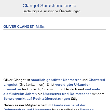
Clanget Sprachendienste
Beglaubigte & juristische Übersetzungen
OLIVER CLANGET
M.Sc.
Oliver Clanget ist
staatlich geprüfter Übersetzer
und
Chartered
Linguist
(Großbritannien). Er ist
vereidigter Urkunden­
übersetzer
für Englisch, Spanisch und Deutsch und
seit mehr
als fünfzehn Jahren
als
Übersetzer und Dolmetscher
mit dem
Schwerpunkt auf Rechts­übersetzungen
tätig.
Neben seiner Mitglied­schaft im
Bundes­verband der
Dolmetscher und Übersetzer
ist er Mitglied der
Deutsch-