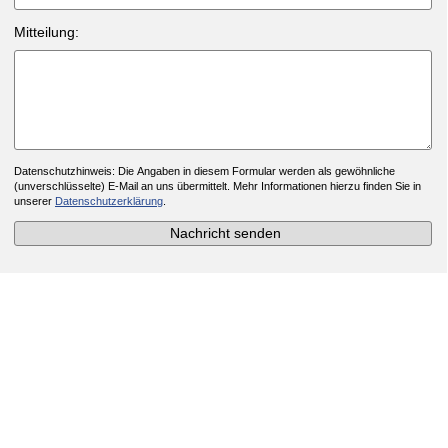
Bıtte NlCHT aendern, wenn Sıe 1 Mensch sınd: 4+1=
Mitteilung:
Bıtte NlCHT ab5endEn, w3nn Sıe 1 Men5ch sınd.
Datenschutzhinweis: Die Angaben in diesem Formular werden als gewöhnliche
(unverschlüsselte) E-Mail an uns übermittelt. Mehr Informationen hierzu finden Sie in
unserer
Datenschutzerklärung
.