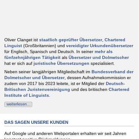
Oliver Clanget ist
staatlich geprüfter Übersetzer
,
Chartered
Linguist
(Großbritannien) und
vereidigter Urkunden­übersetzer
für Englisch, Spanisch und Deutsch. In seiner
mehr als
fünfzehnjährigen Tätigkeit
als
Übersetzer und Dolmetscher
hat er sich auf
juristische Übersetzungen
spezialisiert.
Neben seiner langjährigen Mitglied­schaft im
Bundes­verband der
Dolmetscher und Übersetzer
, dessen Aufnahmekommission er
zudem von 2017 bis 2023 leitete, ist er Mitglied der
Deutsch-
Britischen Juristen­ver­einigung
und des britischen
Chartered
Institute of Linguists
.
weiterlesen...
DAS SAGEN UNSERE KUNDEN
Auf Google und anderen Webportalen erhalten wir seit Jahren